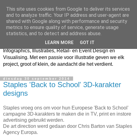
This site uses cookies from Google to deliver its services
StoryboardsNL
and to analyze traffic. Your IP address and user-agent are
shared with Google along with performance and security
metrics to ensure quality of service, generate usage
Storyboards.nl is een creatief productiebureau
statistics, and to detect and address abuse.
gespecialiseerd in 3D, Beeldbewerking, Cartoons &
LEARN MORE
GOT IT
Characters, Concept Art, Product- & Verpakkingsillustraties,
Infographics, Illustraties, Retail- en Event Design en
Visualising. Met een passie voor illustratie geven we elk
project, groot of klein, de aandacht die het verdient.
dinsdag 30 september 2014
Staples 'Back to School' 3D-karakter
designs
Staples vroeg ons om voor hun Europese 'Back to School'
campagne 3D-karakters te maken die in TV, print en instore
advertising gebruikt werden.
De art direction werd gedaan door Chris Barton van Staples
Agency Europa.