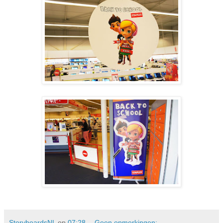
StoryboardsNL
op
07:28
Geen opmerkingen: